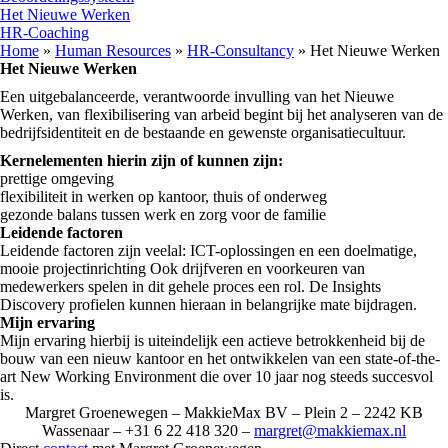
Het Nieuwe Werken
HR-Coaching
Home
»
Human Resources
»
HR-Consultancy
» Het Nieuwe Werken
Het Nieuwe Werken
Een uitgebalanceerde, verantwoorde invulling van het Nieuwe
Werken, van flexibilisering van arbeid begint bij het analyseren van de
bedrijfsidentiteit en de bestaande en gewenste organisatiecultuur.
Kernelementen hierin zijn of kunnen zijn:
prettige omgeving
flexibiliteit in werken op kantoor, thuis of onderweg
gezonde balans tussen werk en zorg voor de familie
Leidende factoren
Leidende factoren zijn veelal: ICT-oplossingen en een doelmatige,
mooie projectinrichting Ook drijfveren en voorkeuren van
medewerkers spelen in dit gehele proces een rol. De Insights
Discovery profielen kunnen hieraan in belangrijke mate bijdragen.
Mijn ervaring
Mijn ervaring hierbij is uiteindelijk een actieve betrokkenheid bij de
bouw van een nieuw kantoor en het ontwikkelen van een state-of-the-
art New Working Environment die over 10 jaar nog steeds succesvol
is.
Margret Groenewegen – MakkieMax BV – Plein 2 – 2242 KB
Wassenaar – +31 6 22 418 320 –
margret@makkiemax.nl